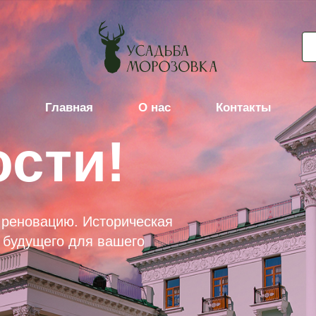
Главная
О нас
Контакты
ости!
а реновацию. Историческая
а будущего для вашего