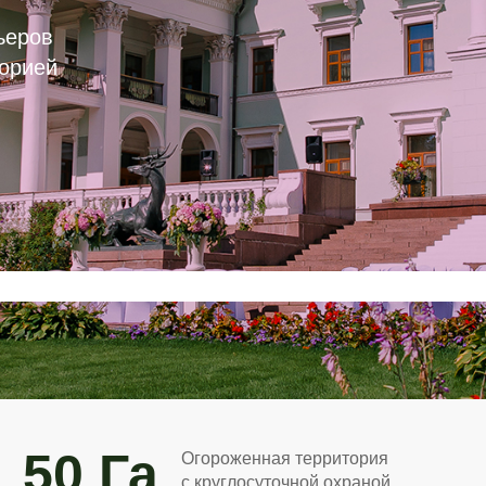
ьеров
торией
50 Га
Огороженная территория
с круглосуточной охраной