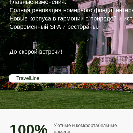
Главные изменения:
Полная реновация номерного фонда, интер
Новые корпуса в гармонии с природой и ис
Современный SPA и рестораны.
До скорой встречи!
TravelLine
100%
Уютные и комфортабельные
номера