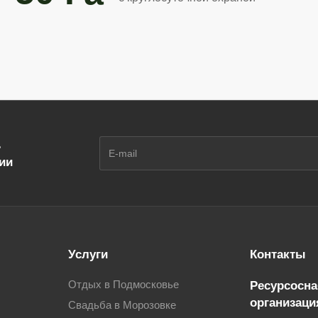
ь
ции
Услуги
Контакты
Отдых в Подмосковье
Ресурсосн
организаци
Свадьба в Морозовке