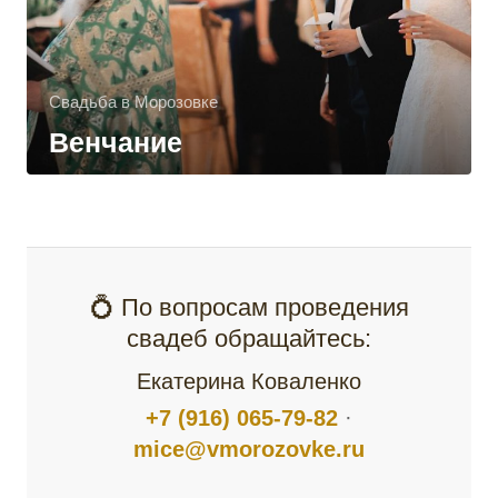
Свадьба в Морозовке
Венчание
💍 По вопросам проведения
свадеб обращайтесь:
Екатерина Коваленко
+7 (916) 065-79-82
·
mice@vmorozovke.ru