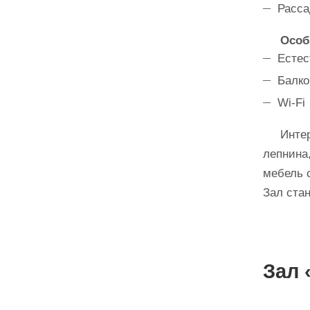
Расса
Особ
Естес
Балко
Wi-Fi
Интерье
лепнина
мебель 
Зал ста
Зал 