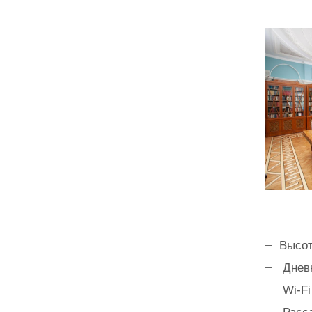
Высот
Днев
Wi-Fi