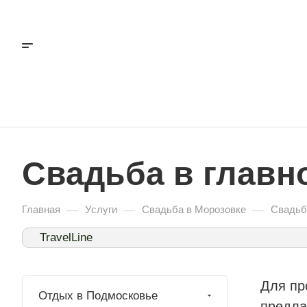
Свадьба в главн
—
—
—
Главная
Услуги
Свадьба в Морозовке
Свадьб
TravelLine
Для пр
Отдых в Подмосковье
предла