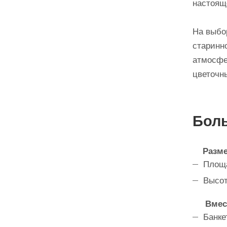
настоящ
На выбо
старинно
атмосфе
цветочн
Боль
Разм
Площа
Высот
Вмес
Банке