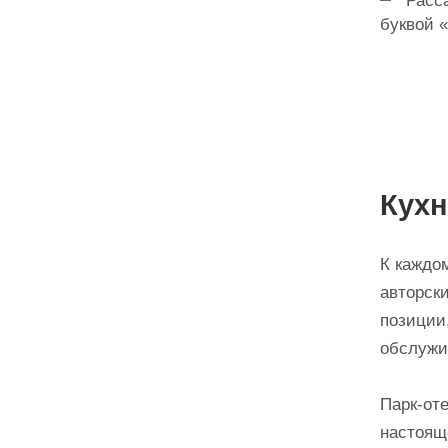
Расса
буквой 
Кухн
К каждо
авторск
позиции
обслужи
Парк-от
настоящ