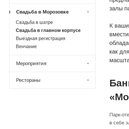
залы п
Свадьба в Морозовке
Свадьба в шатре
К ваши
Свадьба в главном корпусе
вмести
Выездная регистрация
облада
Венчание
как дл
масшта
Мероприятия
Рестораны
Бан
«Мо
Парк-от
в себе 